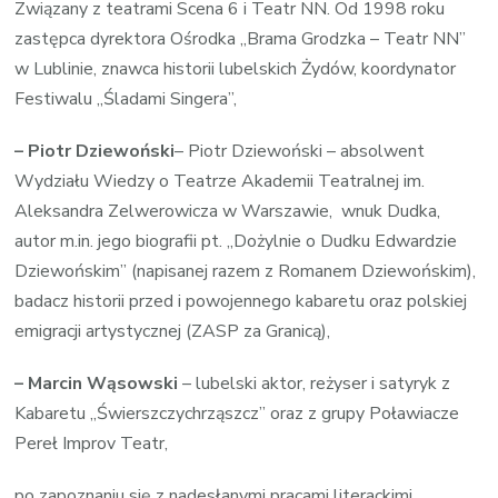
Związany z teatrami Scena 6 i Teatr NN. Od 1998 roku
zastępca dyrektora Ośrodka „Brama Grodzka – Teatr NN”
w Lublinie, znawca historii lubelskich Żydów, koordynator
Festiwalu „Śladami Singera”,
– Piotr Dziewoński
– Piotr Dziewoński – absolwent
Wydziału Wiedzy o Teatrze Akademii Teatralnej im.
Aleksandra Zelwerowicza w Warszawie, wnuk Dudka,
autor m.in. jego biografii pt. „Dożylnie o Dudku Edwardzie
Dziewońskim” (napisanej razem z Romanem Dziewońskim),
badacz historii przed i powojennego kabaretu oraz polskiej
emigracji artystycznej (ZASP za Granicą),
– Marcin Wąsowski
– lubelski aktor, reżyser i satyryk z
Kabaretu „Świerszczychrząszcz” oraz z grupy Poławiacze
Pereł Improv Teatr,
po zapoznaniu się z nadesłanymi pracami literackimi