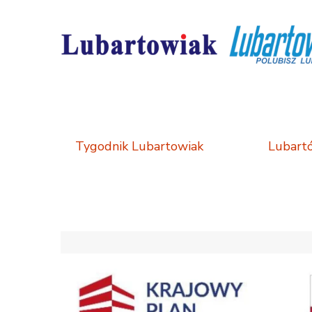
in
Tygodnik Lubartowiak
Lubart