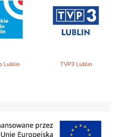
o Lublin
TVP3 Lublin
Tygodn