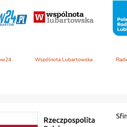
ów24
Wspólnota Lubartowska
Radi