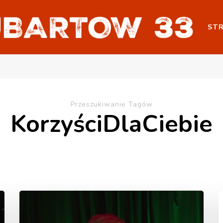
ST
Przeszukiwanie Tagów
KorzyściDlaCiebie