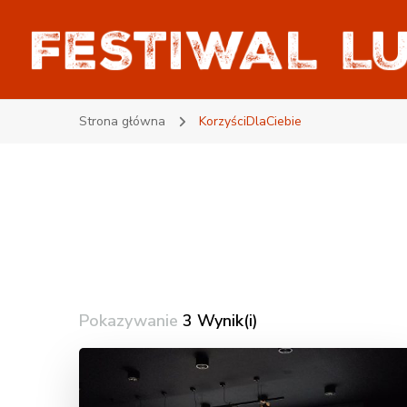
Projekt Lubartów33
Witajcie w Lubartowie
Strona główna
KorzyściDlaCiebie
Pokazywanie
3 Wynik(i)