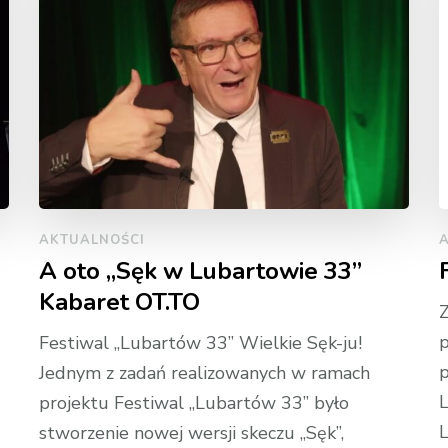
AKTUALNOŚCI
A oto „Sęk w Lubartowie 33”
Kabaret OT.TO
Z
Festiwal „Lubartów 33” Wielkie Sęk-ju!
p
Jednym z zadań realizowanych w ramach
L
projektu Festiwal „Lubartów 33” było
L
stworzenie nowej wersji skeczu „Sęk”,